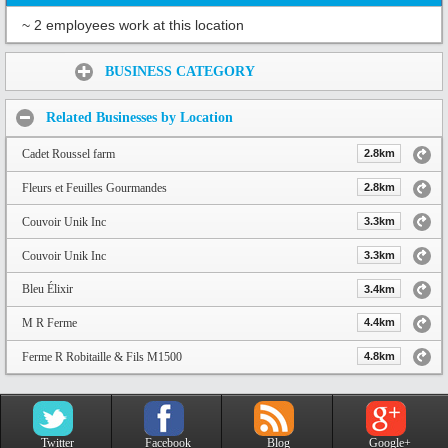
~ 2 employees work at this location
Share:
BUSINESS CATEGORY
Related Businesses by Location
Cadet Roussel farm
2.8km
Fleurs et Feuilles Gourmandes
2.8km
Couvoir Unik Inc
3.3km
Couvoir Unik Inc
3.3km
Bleu Élixir
3.4km
M R Ferme
4.4km
Ferme R Robitaille & Fils M1500
4.8km
Twitter
Facebook
Blog
Google+