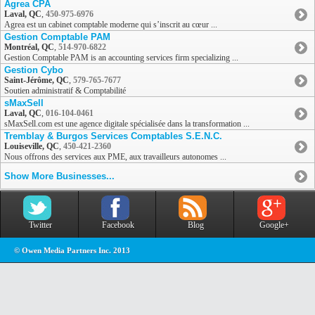
Agrea CPA
Laval, QC
,
450-975-6976
Agrea est un cabinet comptable moderne qui s’inscrit au cœur ...
Gestion Comptable PAM
Montréal, QC
,
514-970-6822
Gestion Comptable PAM is an accounting services firm specializing ...
Gestion Cybo
Saint-Jérôme, QC
,
579-765-7677
Soutien administratif & Comptabilité
sMaxSell
Laval, QC
,
016-104-0461
sMaxSell.com est une agence digitale spécialisée dans la transformation ...
Tremblay & Burgos Services Comptables S.E.N.C.
Louiseville, QC
,
450-421-2360
Nous offrons des services aux PME, aux travailleurs autonomes ...
Show More Businesses...
Twitter
Facebook
Blog
Google+
© Owen Media Partners Inc. 2013