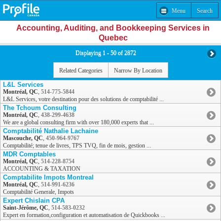
Menu
Search
Accounting, Auditing, and Bookkeeping Services in
Quebec
Displaying 1 - 50 of 2872
Related Categories
Narrow By Location
L&L Services
Montréal, QC
,
514-775-5844
L&L Services, votre destination pour des solutions de comptabilité ...
The Tchoum Consulting
Montréal, QC
,
438-299-4638
We are a global consulting firm with over 180,000 experts that ...
Comptabilité Nathalie Lachaine
Mascouche, QC
,
450-964-9767
Comptabilité; tenue de livres, TPS TVQ, fin de mois, gestion ...
MDR Comptables
Montréal, QC
,
514-228-8754
ACCOUNTING & TAXATION
Comptabilite Impots Montreal
Montréal, QC
,
514-991-6236
Comptabilité Generale, Impots
Expert Chislain CPA
Saint-Jérôme, QC
,
514-583-0232
Expert en formation,configuration et automatisation de Quickbooks ...