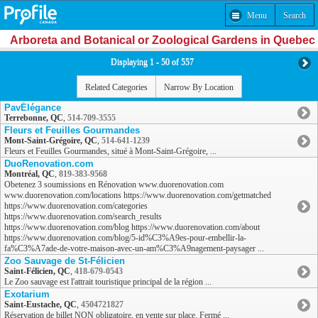
Menu
Search
Arboreta and Botanical or Zoological Gardens in Quebec
Displaying 1 - 50 of 557
Related Categories
Narrow By Location
PavÉlégance
Terrebonne, QC
,
514-709-3555
Fleurs et Feuilles Gourmandes
Mont-Saint-Grégoire, QC
,
514-641-1239
Fleurs et Feuilles Gourmandes, situé à Mont-Saint-Grégoire, ...
DuoRenovation.com
Montréal, QC
,
819-383-9568
Obetenez 3 soumissions en Rénovation www.duorenovation.com
www.duorenovation.com/locations https://www.duorenovation.com/getmatched
https://www.duorenovation.com/categories
https://www.duorenovation.com/search_results
https://www.duorenovation.com/blog https://www.duorenovation.com/about
https://www.duorenovation.com/blog/5-id%C3%A9es-pour-embellir-la-
fa%C3%A7ade-de-votre-maison-avec-un-am%C3%A9nagement-paysager ...
Zoo Sauvage de St-Félicien
Saint-Félicien, QC
,
418-679-0543
Le Zoo sauvage est l'attrait touristique principal de la région ...
Exotarium
Saint-Eustache, QC
,
4504721827
Réservation de billet NON obligatoire, en vente sur place. Fermé ...