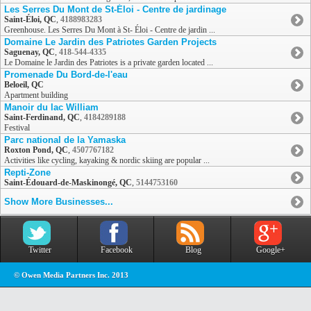
Les Serres Du Mont de St-Éloi - Centre de jardinage
Saint-Éloi, QC
,
4188983283
Greenhouse. Les Serres Du Mont à St- Éloi - Centre de jardin ...
Domaine Le Jardin des Patriotes Garden Projects
Saguenay, QC
,
418-544-4335
Le Domaine le Jardin des Patriotes is a private garden located ...
Promenade Du Bord-de-l'eau
Beloeil, QC
Apartment building
Manoir du lac William
Saint-Ferdinand, QC
,
4184289188
Festival
Parc national de la Yamaska
Roxton Pond, QC
,
4507767182
Activities like cycling, kayaking & nordic skiing are popular ...
Repti-Zone
Saint-Édouard-de-Maskinongé, QC
,
5144753160
Show More Businesses...
Twitter
Facebook
Blog
Google+
© Owen Media Partners Inc. 2013