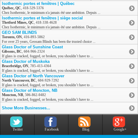
Isothermic portes et fenêtres | Québec
Québec, QC
,
418-529-5376
Chez Isothermic, le minimum n'a jamais été une ambition. Depuis ...
Isothermic portes et fenêtres | siège social
Thetford Mines, QC
,
418-338-4628
Chez Isothermic, le minimum n'a jamais été une ambition. Depuis ...
GEO SAM BLINDS
Toronto, ON
,
416-893-5862
For over 25 years, Geosam Blinds has been the trusted choice ...
Glass Doctor of Sunshine Coast
Gibsons, BC
,
604-966-2324
If glass is cracked, fogged, or broken, you shouldn’t have to ...
Glass Doctor of Muskoka
Bracebridge, ON
,
705-413-4364
If glass is cracked, fogged, or broken, you shouldn’t have to ...
Glass Doctor of North Vancouver
North Vancouver, BC
,
604-929-7292
If glass is cracked, fogged, or broken, you shouldn’t have to ...
Glass Doctor of Moncton, NB
Moncton, NB
,
506-862-0482
If glass is cracked, fogged, or broken, you shouldn’t have to ...
Show More Businesses...
Twitter
Facebook
Blog
Google+