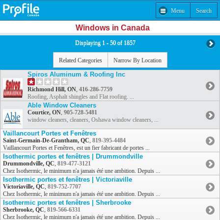
Menu
Search
Windows in Canada
Displaying 1 - 50 of 1857
Related Categories
Narrow By Location
Spiros Aluminum & Roofing Inc
Richmond Hill, ON
,
416-286-7759
Roofing, Asphalt shingles and Flat roofing. ...
Able Window Cleaners
Courtice, ON
,
905-728-5481
window cleaners, cleaners, Oshawa window cleaners, ...
Vaillancourt Portes et Fenêtres
Saint-Germain-De-Grantham, QC
,
819-395-4484
Vaillancourt Portes et Fenêtres, est un fier fabricant de portes ...
Isothermic portes et fenêtres | Drummondville
Drummondville, QC
,
819-477-3121
Chez Isothermic, le minimum n'a jamais été une ambition. Depuis ...
Isothermic portes et fenêtres | Victoriaville
Victoriaville, QC
,
819-752-7707
Chez Isothermic, le minimum n'a jamais été une ambition. Depuis ...
Isothermic portes et fenêtres | Sherbrooke
Sherbrooke, QC
,
819-566-6331
Chez Isothermic, le minimum n'a jamais été une ambition. Depuis ...