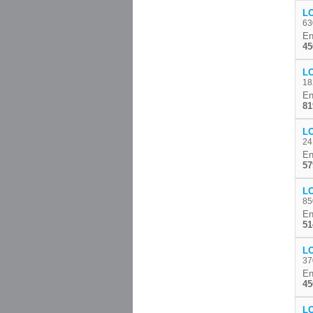
L
63
En
45
L
18
En
81
L
24
En
57
L
85
En
51
L
37
En
45
L