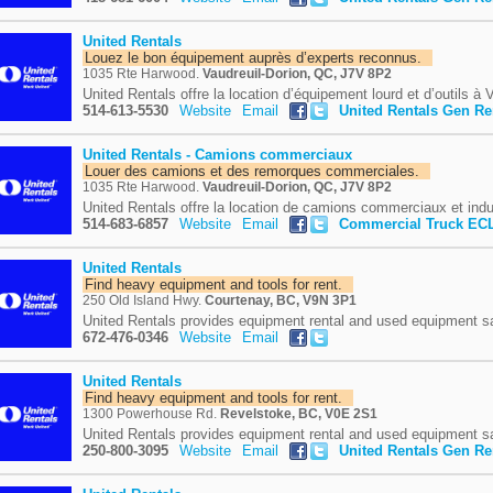
United Rentals
Louez le bon équipement auprès d’experts reconnus.
1035 Rte Harwood.
Vaudreuil-Dorion, QC, J7V 8P2
United Rentals offre la location d’équipement lourd et d’outils à V
514-613-5530
Website
Email
United Rentals Gen R
United Rentals - Camions commerciaux
Louer des camions et des remorques commerciales.
1035 Rte Harwood.
Vaudreuil-Dorion, QC, J7V 8P2
United Rentals offre la location de camions commerciaux et indus
514-683-6857
Website
Email
Commercial Truck EC
United Rentals
Find heavy equipment and tools for rent.
250 Old Island Hwy.
Courtenay, BC, V9N 3P1
United Rentals provides equipment rental and used equipment sa
672-476-0346
Website
Email
United Rentals
Find heavy equipment and tools for rent.
1300 Powerhouse Rd.
Revelstoke, BC, V0E 2S1
United Rentals provides equipment rental and used equipment sa
250-800-3095
Website
Email
United Rentals Gen R