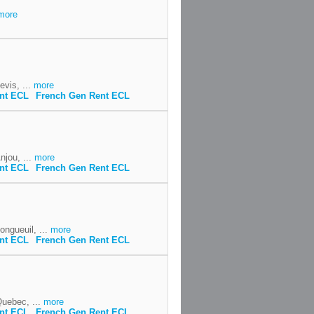
more
evis, ...
more
ent ECL
French Gen Rent ECL
njou, ...
more
ent ECL
French Gen Rent ECL
ongueuil, ...
more
ent ECL
French Gen Rent ECL
Quebec, ...
more
ent ECL
French Gen Rent ECL