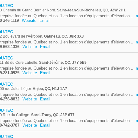
OU-TEC
0 Chemin du Grand Bernier Nord.
Saint-Jean-Sur-Richelieu, QC, J2W 2H1
treprise fondée au Québec et no. 1 en location d'équipements d'élévation ...
0-346-1119
Website
Email
OU-TEC
2 Boulevard de l'Aéroport.
Gatineau, QC, J8R 3X3
treprise fondée au Québec et no. 1 en location d'équipements d'élévation ...
9-663-1336
Website
Email
OU-TEC
11 Bd du Curé Labelle.
Saint-Jérôme, QC, J7Y 5E9
treprise fondée au Québec et no. 1 en location d'équipements d'élévation ...
9-281-0925
Website
Email
OU-TEC
00 rue Jules Léger.
Anjou, QC, H1J 1A7
treprise fondée au Québec et no. 1 en location d'équipements d'élévation ...
4-256-8832
Website
Email
OU-TEC
0 Rue du Collège.
Sorel-Tracy, QC, J3P 6T7
treprise fondée au Québec et no. 1 en location d'équipements d'élévation ...
0-742-3787
Website
Email
OU-TEC