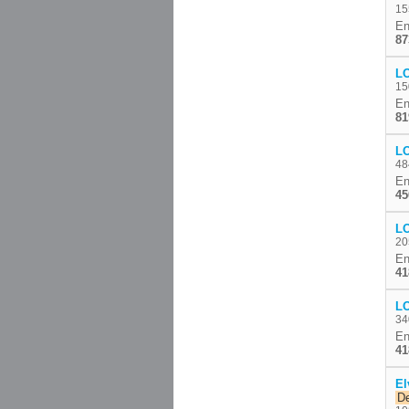
15
En
87
L
15
En
81
L
48
En
45
L
20
En
41
L
34
En
41
El
De