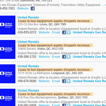
807 209 St NW.
Edmonton, AB, T5S 1Z3
 are Elvaan Equipment Solutions (Formerly Trenchless Utility Equipment ...
0-452-7021
Website
United Rentals
Louez le bon équipement auprès d’experts reconnus.
225 Ch Des Îles.
Lévis, QC, G6V 7M5
United Rentals offre la location d’équipement lourd et d’outils à L
418-835-2272
Website
Email
United Rentals Gen R
United Rentals
Louez le bon équipement auprès d’experts reconnus.
10600 Secant.
Anjou, QC, H1J 1S5
United Rentals offre la location d’équipement lourd et d’outils à A
438-288-1722
Website
Email
United Rentals Gen R
United Rentals
Louez le bon équipement auprès d’experts reconnus.
2275 St De La Metropole.
Longueuil, QC, J4G 1E5
United Rentals offre la location d’équipement lourd et d’outils à L
450-670-5600
Website
Email
United Rentals Gen R
United Rentals
Louez le bon équipement auprès d’experts reconnus.
418 Rue Des Monteregiennes.
Québec, QC, G1C 7H3
United Rentals offre la location d’équipement lourd et d’outils à 
418-681-6004
Website
Email
United Rentals Gen R