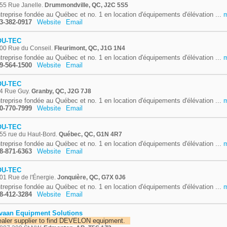
55 Rue Janelle.
Drummondville, QC, J2C 5S5
treprise fondée au Québec et no. 1 en location d'équipements d'élévation ...
3-382-0917
Website
Email
OU-TEC
00 Rue du Conseil.
Fleurimont, QC, J1G 1N4
treprise fondée au Québec et no. 1 en location d'équipements d'élévation ...
9-564-1500
Website
Email
OU-TEC
4 Rue Guy.
Granby, QC, J2G 7J8
treprise fondée au Québec et no. 1 en location d'équipements d'élévation ...
0-770-7999
Website
Email
OU-TEC
55 rue du Haut-Bord.
Québec, QC, G1N 4R7
treprise fondée au Québec et no. 1 en location d'équipements d'élévation ...
8-871-6363
Website
Email
OU-TEC
01 Rue de l'Énergie.
Jonquière, QC, G7X 0J6
treprise fondée au Québec et no. 1 en location d'équipements d'élévation ...
8-412-3284
Website
Email
vaan Equipment Solutions
aler supplier to find DEVELON equipment.