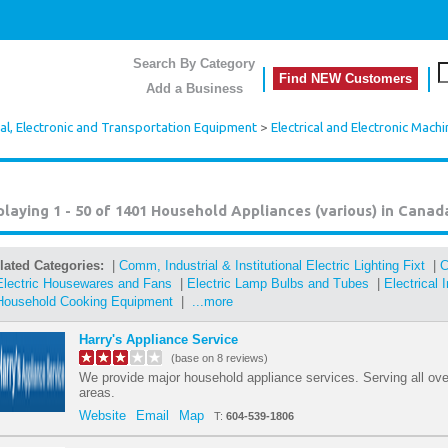
Search By Category
Find NEW Customers
Add a Business
cal, Electronic and Transportation Equipment
>
Electrical and Electronic Mach
playing 1 - 50 of 1401
Household Appliances (various) in Canad
lated Categories:
|
Comm, Industrial & Institutional Electric Lighting Fixt
|
C
Electric Housewares and Fans
|
Electric Lamp Bulbs and Tubes
|
Electrical 
Household Cooking Equipment
|
...more
Harry's Appliance Service
(base on 8 reviews)
We provide major household appliance services. Serving all ov
areas.
Website
Email
Map
T:
604-539-1806