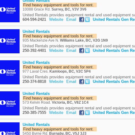
United Rentals
Find heavy equipment and tools for rent.
10088 Grace Rd.
Surrey, BC, V3V 3V6
United Rentals provides equipment rental and used equipment sal
604-594-2421
Website
Email
United Rentals Gen R
United Rentals
Find heavy equipment and tools for rent.
935 Mackenzie Ave N.
Williams Lake, BC, V2G 1N9
United Rentals provides equipment rental and used equipment sa
250-392-4401
Website
Email
United Rentals Gen R
United Rentals
Find heavy equipment and tools for rent.
977 Laval Cres.
Kamloops, BC, V2C 5P4
United Rentals provides equipment rental and used equipment s
250-374-8818
Website
Email
United Rentals Gen R
United Rentals
Find heavy equipment and tools for rent.
573 Kelvin Road.
Victoria, BC, V8Z 1C4
United Rentals provides equipment rental and used equipment sal
250-385-7555
Website
Email
United Rentals Gen R
United Rentals
Find heavy equipment and tools for rent.
5450 Byrne Rd.
Burnaby, BC, V5J 3J3