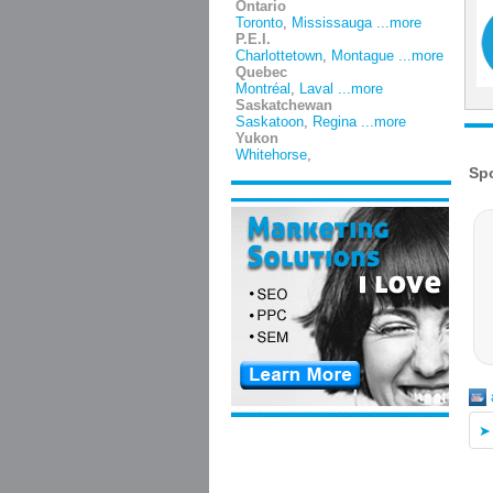
Ontario
Toronto
,
Mississauga
...more
P.E.I.
Charlottetown
,
Montague
...more
Quebec
Montréal
,
Laval
...more
Saskatchewan
Saskatoon
,
Regina
...more
Yukon
Whitehorse
,