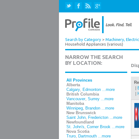
Search by Category
>
Machinery, Electri
Household Appliances (various)
NARROW THE SEARCH
BY LOCATION:
Dis
All Provinces
Re
Alberta
|
Calgary
,
Edmonton
...more
|
British Columbia
Vancouver
,
Surrey
...more
Manitoba
Winnipeg
,
Brandon
...more
New Brunswick
Saint John
,
Fredericton
...more
Newfoundland
St. John's
,
Corner Brook
...more
Nova Scotia
Truro
,
Dartmouth
...more