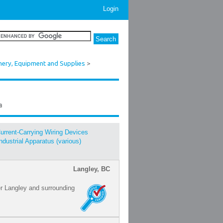
Login
inery, Equipment and Supplies
>
a
urrent-Carrying Wiring Devices
Industrial Apparatus (various)
Langley, BC
er Langley and surrounding