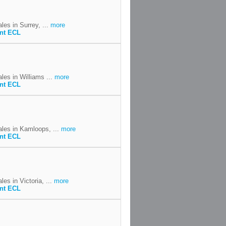
es in Surrey, ...
more
ent ECL
les in Williams ...
more
ent ECL
ales in Kamloops, ...
more
ent ECL
es in Victoria, ...
more
ent ECL