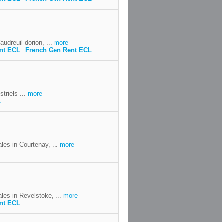
audreuil-dorion, ...
more
ent ECL
French Gen Rent ECL
triels ...
more
L
les in Courtenay, ...
more
les in Revelstoke, ...
more
ent ECL