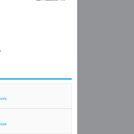
more
more