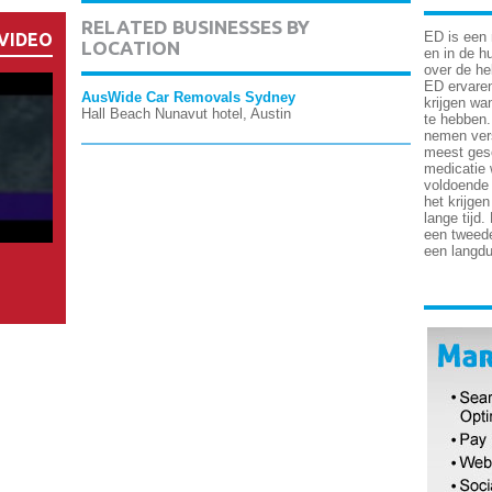
RELATED BUSINESSES BY
ED is een
VIDEO
LOCATION
en in de h
over de he
ED ervaren
AusWide Car Removals Sydney
krijgen wa
Hall Beach Nunavut hotel, Austin
te hebben
nemen ver
meest gesc
medicatie 
voldoende 
het krijge
lange tijd
een tweede
een langd