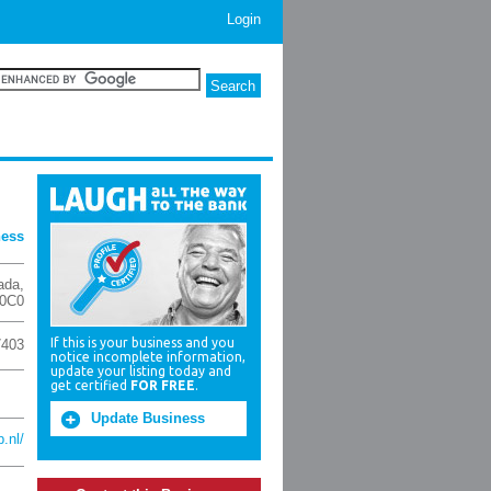
Login
ness
ada
,
0C0
If this is your business and you
7403
notice incomplete information,
update your listing today and
get certified
FOR FREE
.
Update Business
.nl/