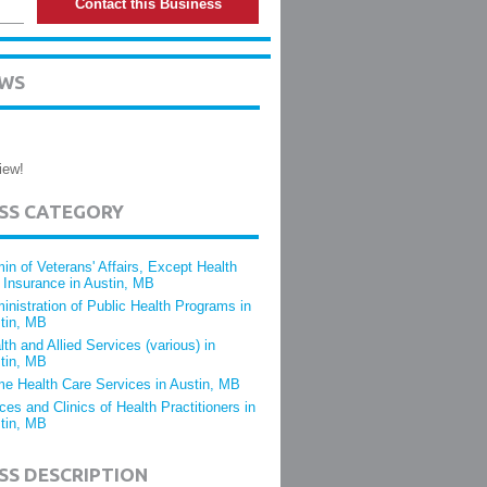
Contact this Business
EWS
iew!
ESS CATEGORY
in of Veterans' Affairs, Except Health
 Insurance in Austin, MB
inistration of Public Health Programs in
tin, MB
lth and Allied Services (various) in
tin, MB
e Health Care Services in Austin, MB
ices and Clinics of Health Practitioners in
tin, MB
SS DESCRIPTION