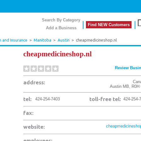
Search By Category
Find NEW Customers
Add a Business
h and Insurance
>
Manitoba
>
Austin
>
cheapmedicineshop.nl
cheapmedicineshop.nl
Review Busi
address:
Can
Austin
MB
,
R0H 
tel:
toll-free tel:
424-254-7403
424-254-
fax:
website:
cheapmedicineshop
employees: