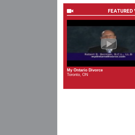
FEATURED 
My Ontario Divorce
Toronto, ON