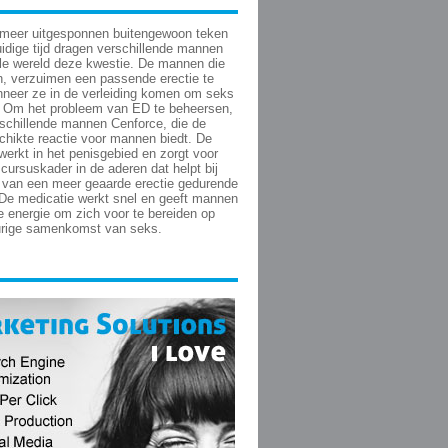
 meer uitgesponnen buitengewoon teken
uidige tijd dragen verschillende mannen
le wereld deze kwestie. De mannen die
, verzuimen een passende erectie te
nneer ze in de verleiding komen om seks
. Om het probleem van ED te beheersen,
schillende mannen Cenforce, die de
hikte reactie voor mannen biedt. De
werkt in het penisgebied en zorgt voor
cursuskader in de aderen dat helpt bij
n van een meer geaarde erectie gedurende
. De medicatie werkt snel en geeft mannen
 energie om zich voor te bereiden op
urige samenkomst van seks.