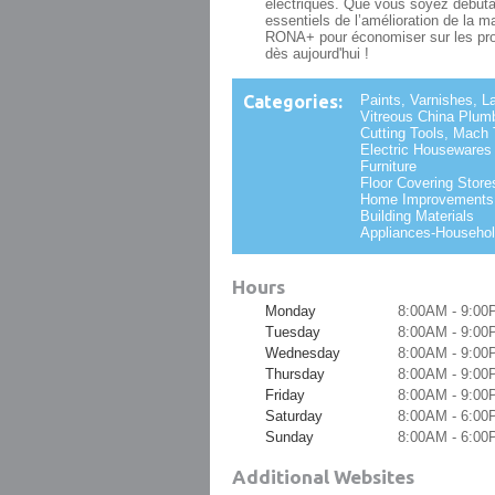
électriques. Que vous soyez débuta
essentiels de l’amélioration de la 
RONA+ pour économiser sur les pro
dès aujourd'hui !
Categories:
Paints, Varnishes, L
Vitreous China Plum
Cutting Tools, Mach
Electric Housewares
Furniture
Floor Covering Store
Home Improvements
Building Materials
Appliances-Househol
Hours
Monday
8:00AM - 9:00
Tuesday
8:00AM - 9:00
Wednesday
8:00AM - 9:00
Thursday
8:00AM - 9:00
Friday
8:00AM - 9:00
Saturday
8:00AM - 6:00
Sunday
8:00AM - 6:00
Additional Websites