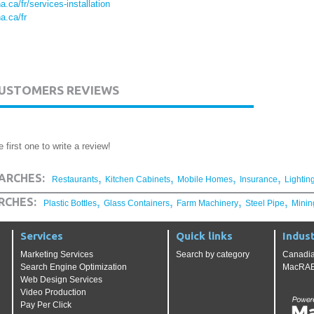
a.ca/fr/services-installation
a.ca/fr
USTOMERS REVIEWS
 first one to write a review!
,
,
,
,
ARCHES:
Restaurants
Kitchen Cabinets
Mobile Homes
Insurance
Lightin
,
,
,
,
RCHES:
Plastic Bottles
Glass Containers
Farm Machinery
Steel Pipe
Minin
Services
Quick links
Indust
Marketing Services
Search by category
Canadia
Search Engine Optimization
MacRAE'
Web Design Services
Video Production
Pay Per Click