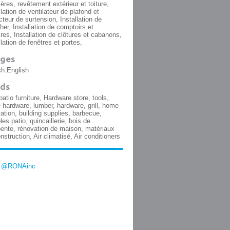
ières, revêtement extérieur et toiture,
llation de ventilateur de plafond et
cteur de surtension, Installation de
her, Installation de comptoirs et
res, Installation de clôtures et cabanons,
llation de fenêtres et portes,
ges
h.English
ds
patio furniture, Hardware store, tools,
hardware, lumber, hardware, grill, home
ation, building supplies, barbecue,
es patio, quincaillerie, bois de
ente, rénovation de maison, matériaux
nstruction, Air climatisé, Air conditioners
y @RONAinc