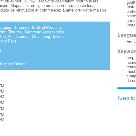
nt ou expert, RONA+ est votre destination pour tous les
goutt
maison. Magasinez en ligne ou dans votre magasin local
Insta
duits de rénovation et commencez à améliorer votre maison
prote
planc
armoi
Insta
acquers, Enamels & Allied Products
bing Fixtures, Bathroom Accessories
Langua
 Tool Accessories, Measuring Devices
 and Fans
Frenc
s
Keywor
bbq, 
home 
d-Major-Dealers
renov
meubl
charp
de co
PM
PM
PM
Tweets b
PM
PM
PM
PM