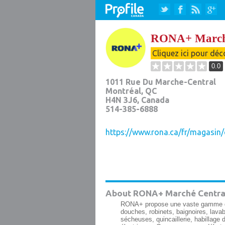
RONA+ Marché
Cliquez ici pour déc
0.0
1011 Rue Du Marche-Central
Montréal
,
QC
H4N 3J6
, Canada
514-385-6888
https://www.rona.ca/fr/magasin
About RONA+ Marché Centra
RONA+ propose une vaste gamme de p
douches, robinets, baignoires, lavab
sécheuses, quincaillerie, habillage d