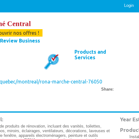
Login
 Central
ouvrir nos offres !
Review Business
Products and
Services
/quebec/montreal/rona-marche-central-76050
Share:
l:
Year Es
roduits de rénovation, incluant des vanités, toilettes,
Product
os, miroirs, éclairages, ventilateurs, décorations, laveuses et
e fenêtre, appareils électroménagers, peinture et outils
Insta