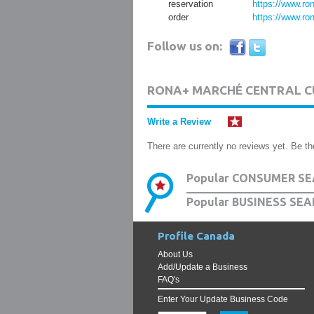
reservation
https://www.ron
order
https://www.ron
Follow us on:
RONA+ MARCHÉ CENTRAL C
Write a Review
There are currently no reviews yet. Be the
Popular CONSUMER SE
Popular BUSINESS SEA
Profile Canada
About Us
Add/Update a Business
FAQ's
Enter Your Update Business Code