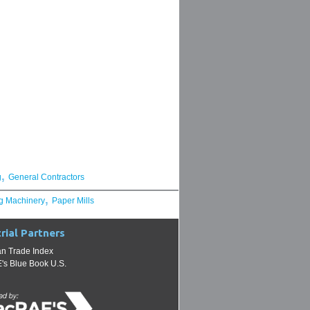
,
g
General Contractors
,
g Machinery
Paper Mills
rial Partners
n Trade Index
s Blue Book U.S.